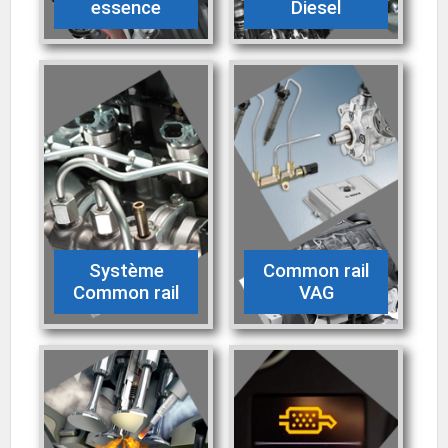
essence
Diesel
Système
Common rail
Common rail
VAG