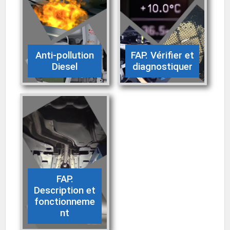
Anti-pollution
FAP. Vérifier et
Diesel
diagnostiquer
FAP.
Description et
fonctionneme
nt