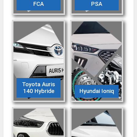
FCA
PSA
Toyota Auris
140 Hybride
Hyundai Ioniq