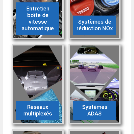
Entretien
boîte de
vitesse
Systèmes de
automatique
réduction NOx
Réseaux
Systèmes
multiplexés
ADAS