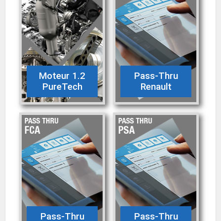
Moteur 1.2
Pass-Thru
PureTech
Renault
Pass-Thru
Pass-Thru