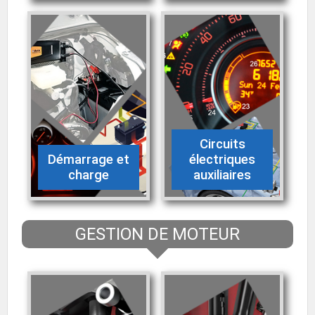
Circuits
Démarrage et
électriques
charge
auxiliaires
GESTION DE MOTEUR