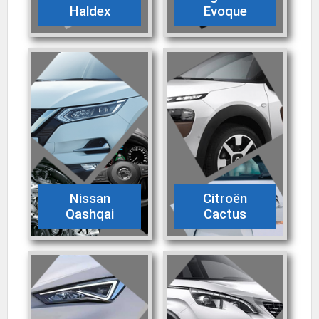
Haldex
Evoque
Nissan
Citroën
Qashqai
Cactus