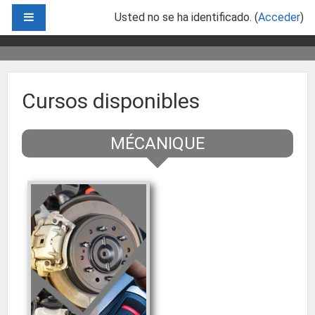
Salta al contenido principal
PANEL LATERAL
Usted no se ha identificado. (
Acceder
)
Cursos disponibles
MÉCANIQUE