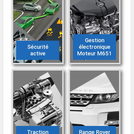
Gestion
Sécurité
électronique
active
Moteur M651
Traction
Range Rover