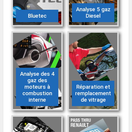
Analyse 5 gaz
Bluetec
Diesel
Analyse des 4
gaz des
moteurs à
Réparation et
combustion
remplacement
interne
de vitrage