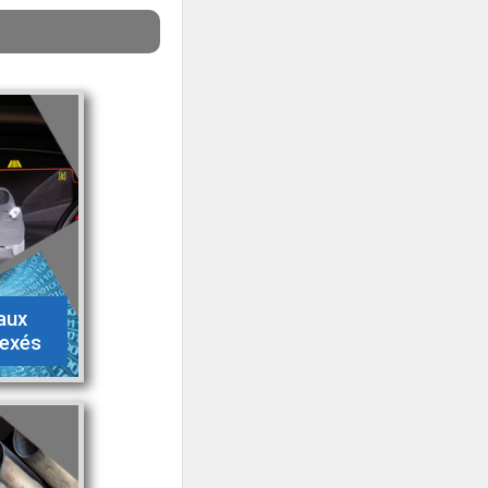
aux
lexés