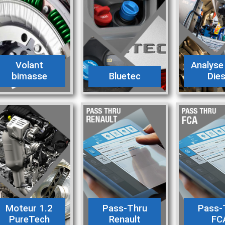
Volant
Analyse
bimasse
Bluetec
Dies
Moteur 1.2
Pass-Thru
Pass-
PureTech
Renault
FC