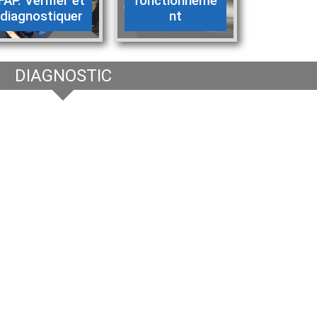
FAP. Vérifier et
fonctionneme
diagnostiquer
nt
DIAGNOSTIC