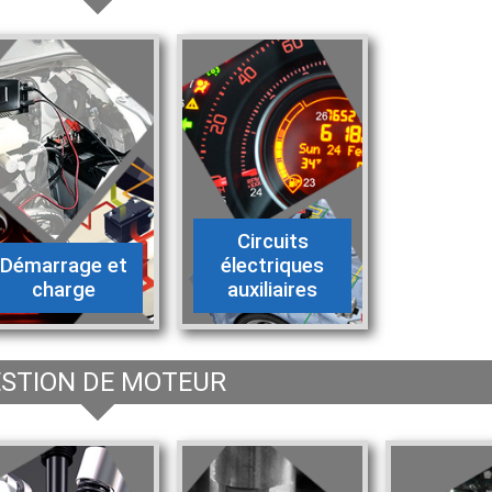
Circuits
Démarrage et
électriques
charge
auxiliaires
STION DE MOTEUR