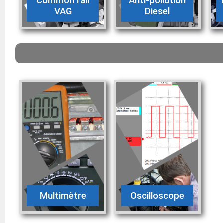
Common rail
Anti-pollution
VAG
Diesel
Multimètre
Oscilloscope