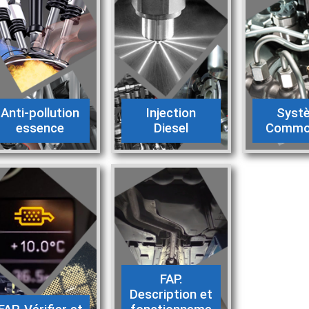
Anti-pollution
Injection
Syst
essence
Diesel
Common
FAP.
Description et