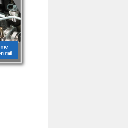
ème
 rail