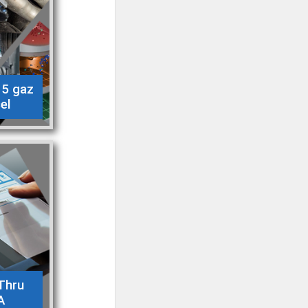
 5 gaz
el
Thru
A