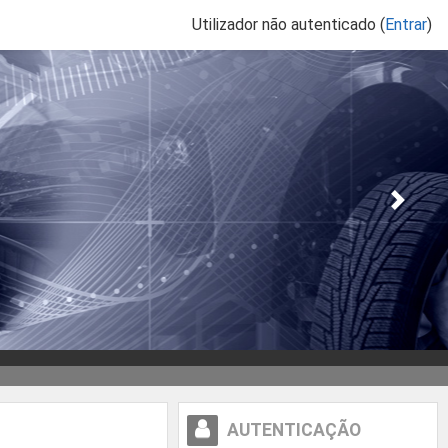
Utilizador não autenticado (
Entrar
)
Ne
Ignorar Autenticação
AUTENTICAÇÃO