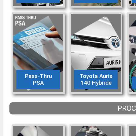
Pass-Thru
Toyota Auris
PSA
140 Hybride
PROC